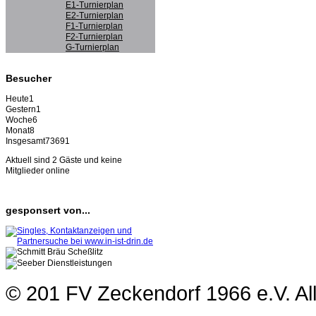
E1-Turnierplan
E2-Turnierplan
F1-Turnierplan
F2-Turnierplan
G-Turnierplan
Besucher
Heute
1
Gestern
1
Woche
6
Monat
8
Insgesamt
73691
Aktuell sind 2 Gäste und keine
Mitglieder online
gesponsert von...
© 201 FV Zeckendorf 1966 e.V. Al