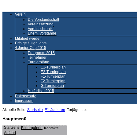
Verein
Die Vorstandschaft
Vereinssatzung
Vereinschronik
Ehem. Vorstände
Mitglied werden
Erfolge / Highlights
4.Junior-Cup 2015
Programm 2015
Teilnehmer
Turnierpläne
E1-Turnierplan
E2-Turnierplan
F1-Turnierplan
F2-Turnierplan
G-Turnierplan
Helferliste 2015
Datenschutz
Impressum
Aktuelle Seite:
Startseite
E1-Junioren
Torjägerliste
Hauptmenü
Startseite
Bildergalerie
Kontakte
Anfahrt