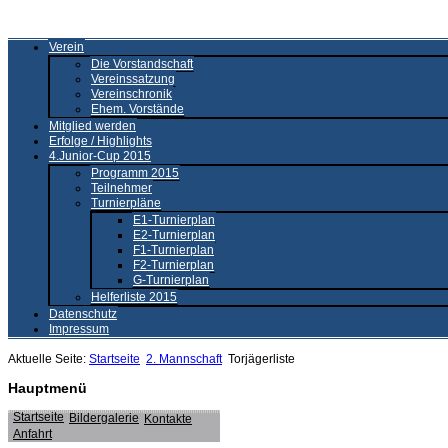
Verein
Die Vorstandschaft
Vereinssatzung
Vereinschronik
Ehem. Vorstände
Mitglied werden
Erfolge / Highlights
4.Junior-Cup 2015
Programm 2015
Teilnehmer
Turnierpläne
E1-Turnierplan
E2-Turnierplan
F1-Turnierplan
F2-Turnierplan
G-Turnierplan
Helferliste 2015
Datenschutz
Impressum
Aktuelle Seite:
Startseite
2. Mannschaft
Torjägerliste
Hauptmenü
Startseite
Bildergalerie
Kontakte
Anfahrt