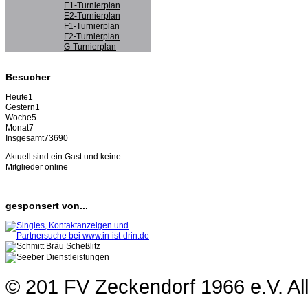
E1-Turnierplan
E2-Turnierplan
F1-Turnierplan
F2-Turnierplan
G-Turnierplan
Besucher
Heute
1
Gestern
1
Woche
5
Monat
7
Insgesamt
73690
Aktuell sind ein Gast und keine
Mitglieder online
gesponsert von...
© 201 FV Zeckendorf 1966 e.V. Al