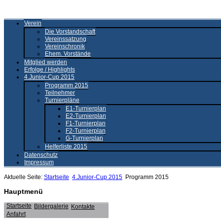
Verein
Die Vorstandschaft
Vereinssatzung
Vereinschronik
Ehem. Vorstände
Mitglied werden
Erfolge / Highlights
4.Junior-Cup 2015
Programm 2015
Teilnehmer
Turnierpläne
E1-Turnierplan
E2-Turnierplan
F1-Turnierplan
F2-Turnierplan
G-Turnierplan
Helferliste 2015
Datenschutz
Impressum
Aktuelle Seite:
Startseite
4.Junior-Cup 2015
Programm 2015
Hauptmenü
Startseite
Bildergalerie
Kontakte
Anfahrt