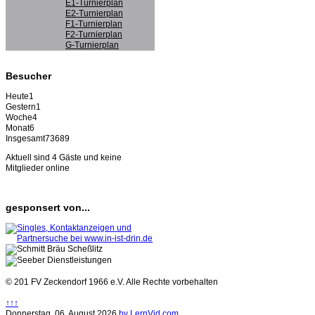
E1-Turnierplan
E2-Turnierplan
F1-Turnierplan
F2-Turnierplan
G-Turnierplan
Besucher
Heute
1
Gestern
1
Woche
4
Monat
6
Insgesamt
73689
Aktuell sind 4 Gäste und keine
Mitglieder online
gesponsert von...
© 201 FV Zeckendorf 1966 e.V. Alle Rechte vorbehalten
↑↑↑
Donnerstag, 06. August 2026
by LernVid.com