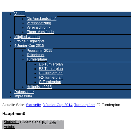
Verein
Die Vorstandschaft
Vereinssatzung
Vereinschronik
Ehem. Vorstände
Mitglied werden
Erfolge / Highlights
4.Junior-Cup 2015
Programm 2015
Teilnehmer
Turnierpläne
E1-Turnierplan
E2-Turnierplan
F1-Turnierplan
F2-Turnierplan
G-Turnierplan
Helferliste 2015
Datenschutz
Impressum
Aktuelle Seite:
Startseite
3.Junior-Cup 2014
Turnierpläne
F2-Turnierplan
Hauptmenü
Startseite
Bildergalerie
Kontakte
Anfahrt