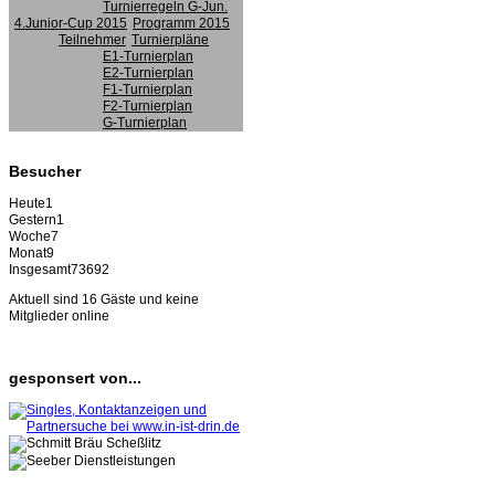
Turnierregeln G-Jun.
4.Junior-Cup 2015
Programm 2015
Teilnehmer
Turnierpläne
E1-Turnierplan
E2-Turnierplan
F1-Turnierplan
F2-Turnierplan
G-Turnierplan
Besucher
Heute
1
Gestern
1
Woche
7
Monat
9
Insgesamt
73692
Aktuell sind 16 Gäste und keine
Mitglieder online
gesponsert von...